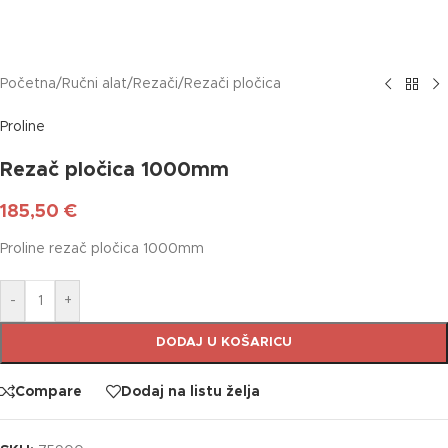
Početna
/
Ručni alat
/
Rezači
/
Rezači pločica
Proline
Rezač pločica 1000mm
185,50
€
Proline rezač pločica 1000mm
-
+
DODAJ U KOŠARICU
Compare
Dodaj na listu želja