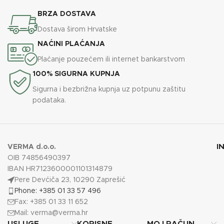
BRZA DOSTAVA
Dostava širom Hrvatske
NAĆINI PLAĆANJA
Plaćanje pouzećem ili internet bankarstvom
100% SIGURNA KUPNJA
Sigurna i bezbrižna kupnja uz potpunu zaštitu
podataka.
I
VERMA d.o.o.
OIB 74856490397
IBAN HR7123600001101314879
Pere Devćiča 23, 10290 Zaprešić
Phone: +385 01 33 57 496
Fax: +385 01 33 11 652
Mail:
verma@verma.hr
USLUGE
KORISNE
MOJ RAČUN