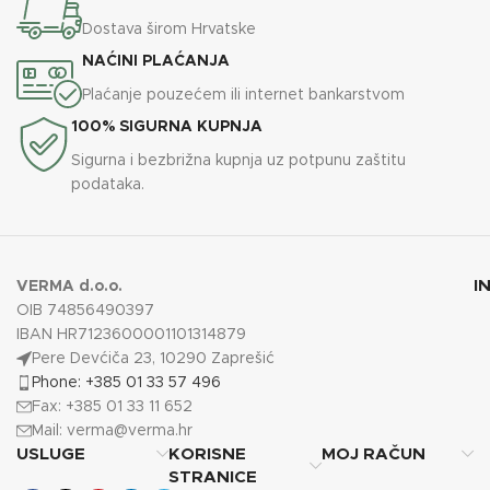
Dostava širom Hrvatske
NAĆINI PLAĆANJA
Plaćanje pouzećem ili internet bankarstvom
100% SIGURNA KUPNJA
Sigurna i bezbrižna kupnja uz potpunu zaštitu
podataka.
I
VERMA d.o.o.
OIB 74856490397
IBAN HR7123600001101314879
Pere Devćiča 23, 10290 Zaprešić
Phone: +385 01 33 57 496
Fax: +385 01 33 11 652
Mail:
verma@verma.hr
USLUGE
KORISNE
MOJ RAČUN
STRANICE