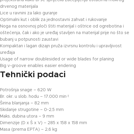
projektirana kako bi se spriječila začepljenja ostacima mokrog
drvenog materijala
Lice u ravnini za lako guranje
Optimalni kut i oblik za jednostavni zahvat i rukovanje
Noga na osnovnoj ploči štiti materijal i oštrice od ogrebotina i
oštećenja, čak i ako je uređaj stavljen na materijal prije no što se
bubanj u potpunosti zaustavi
Kompaktan i lagan dizajn pruža izvrsnu kontrolu i upravljivost
uređaja
Usage of narrow doublesided or wide blades for planing
Big v-groove enables easier endering
Tehnički podaci
Potrošnja snage – 620 W
Br. okr. u slob. hodu – 17.000 min
-1
Širina blanjanja – 82 mm
Skidanje strugotine – 0-2,5 mm
Maks. dubina utora – 9 mm
Dimenzije (D x Š x V) – 285 x 158 x 158 mm
Masa (prema EPTA) – 2,6 kg