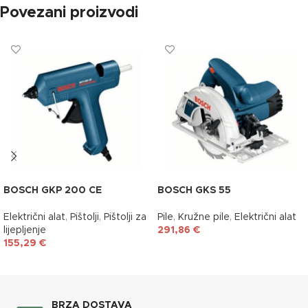
Povezani proizvodi
BOSCH GKP 200 CE
BOSCH GKS 55
Električni alat
,
Pištolji
,
Pištolji za
Pile
,
Kružne pile
,
Električni alat
lijepljenje
291,86
€
155,29
€
DODAJ U KOŠARICU
DODAJ U KOŠARICU
BRZA DOSTAVA