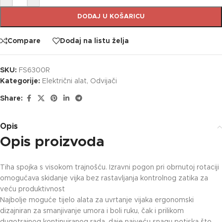
DODAJ U KOŠARICU
Compare
Dodaj na listu želja
SKU:
FS6300R
Kategorije:
Električni alat
,
Odvijači
Share:
Opis
Opis proizvoda
Tiha spojka s visokom trajnošću. Izravni pogon pri obrnutoj rotaciji
omogućava skidanje vijka bez rastavljanja kontrolnog zatika za
veću produktivnost
Najbolje moguće tijelo alata za uvrtanje vijaka ergonomski
dizajniran za smanjivanje umora i boli ruku, čak i prilikom