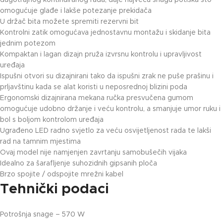
dugotrajnog kontinuiranog rada, daje najveću snagu potiska što
omogućuje glađe i lakše potezanje prekidača
U držač bita možete spremiti rezervni bit
Kontrolni zatik omogućava jednostavnu montažu i skidanje bita
jednim potezom
Kompaktan i lagan dizajn pruža izvrsnu kontrolu i upravljivost
uređaja
Ispušni otvori su dizajnirani tako da ispušni zrak ne puše prašinu i
prljavštinu kada se alat koristi u neposrednoj blizini poda
Ergonomski dizajnirana mekana ručka presvučena gumom
omogućuje udobno držanje i veću kontrolu, a smanjuje umor ruku i
bol s boljom kontrolom uređaja
Ugrađeno LED radno svjetlo za veću osvijetljenost rada te lakši
rad na tamnim mjestima
Ovaj model nije namjenjen zavrtanju samobušečih vijaka
Idealno za šarafljenje suhozidnih gipsanih ploča
Brzo spojite / odspojite mrežni kabel
Tehnički podaci
Potrošnja snage – 570 W