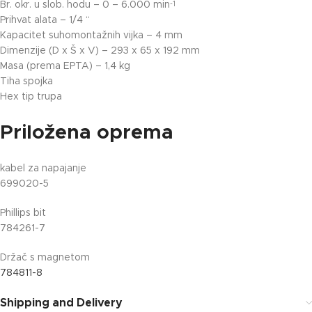
Br. okr. u slob. hodu – 0 – 6.000 min
-1
Prihvat alata – 1/4 “
Kapacitet suhomontažnih vijka – 4 mm
Dimenzije (D x Š x V) – 293 x 65 x 192 mm
Masa (prema EPTA) – 1,4 kg
Tiha spojka
Hex tip trupa
Priložena oprema
kabel za napajanje
699020-5
Phillips bit
784261-7
Držač s magnetom
784811-8
Shipping and Delivery