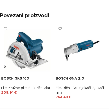
Povezani proizvodi
BOSCH GKS 160
BOSCH GNA 2,0
Pile
,
Kružne pile
,
Električni alat
Električni alat
,
Sjekači
,
Sjekaći
208,91
€
lima
764,48
€
DODAJ U KOŠARICU
DODAJ U KOŠARICU