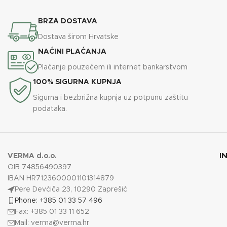
BRZA DOSTAVA
Dostava širom Hrvatske
NAĆINI PLAĆANJA
Plaćanje pouzećem ili internet bankarstvom
100% SIGURNA KUPNJA
Sigurna i bezbrižna kupnja uz potpunu zaštitu
podataka.
I
VERMA d.o.o.
OIB 74856490397
IBAN HR7123600001101314879
Pere Devćiča 23, 10290 Zaprešić
Phone: +385 01 33 57 496
Fax: +385 01 33 11 652
Mail:
verma@verma.hr