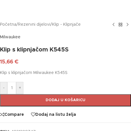
Početna
/
Rezervni dijelovi
/
Klip - Klipnjače
Milwaukee
Klip s klipnjačom K545S
15,66
€
Klip s klipnjačom Milwaukee K545S
-
+
DODAJ U KOŠARICU
Compare
Dodaj na listu želja