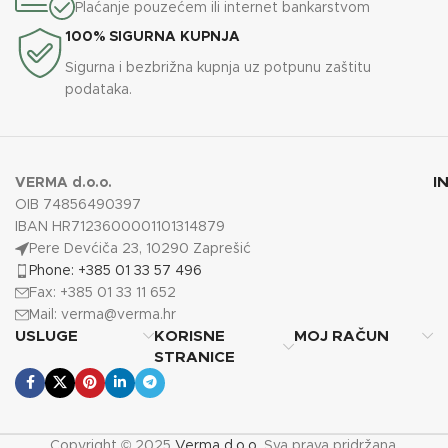
Plaćanje pouzećem ili internet bankarstvom
100% SIGURNA KUPNJA
Sigurna i bezbrižna kupnja uz potpunu zaštitu
podataka.
I
VERMA d.o.o.
OIB 74856490397
IBAN HR7123600001101314879
Pere Devćiča 23, 10290 Zaprešić
Phone: +385 01 33 57 496
Fax: +385 01 33 11 652
Mail:
verma@verma.hr
USLUGE
KORISNE
MOJ RAČUN
STRANICE
Copyright © 2025
Verma d.o.o.
Sva prava pridržana.