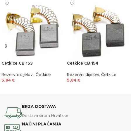
Četkice CB 153
Četkice CB 154
Rezervni dijelovi
,
Četkice
Rezervni dijelovi
,
Četkice
5,84
€
5,84
€
DODAJ U KOŠARICU
DODAJ U KOŠARICU
BRZA DOSTAVA
Dostava širom Hrvatske
NAĆINI PLAĆANJA