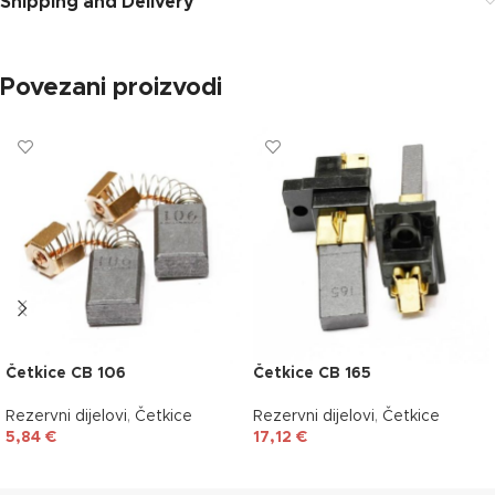
Shipping and Delivery
Povezani proizvodi
Četkice CB 106
Četkice CB 165
Rezervni dijelovi
,
Četkice
Rezervni dijelovi
,
Četkice
5,84
€
17,12
€
DODAJ U KOŠARICU
DODAJ U KOŠARICU