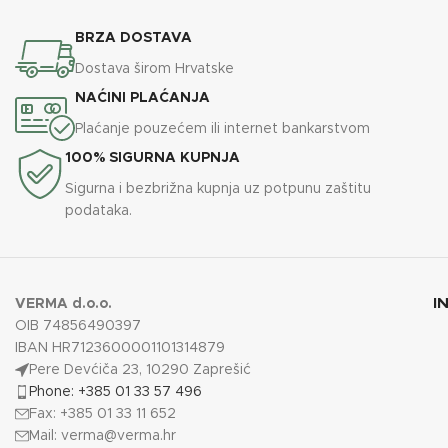
BRZA DOSTAVA
Dostava širom Hrvatske
NAĆINI PLAĆANJA
Plaćanje pouzećem ili internet bankarstvom
100% SIGURNA KUPNJA
Sigurna i bezbrižna kupnja uz potpunu zaštitu
podataka.
I
VERMA d.o.o.
OIB 74856490397
IBAN HR7123600001101314879
Pere Devćiča 23, 10290 Zaprešić
Phone: +385 01 33 57 496
Fax: +385 01 33 11 652
Mail:
verma@verma.hr