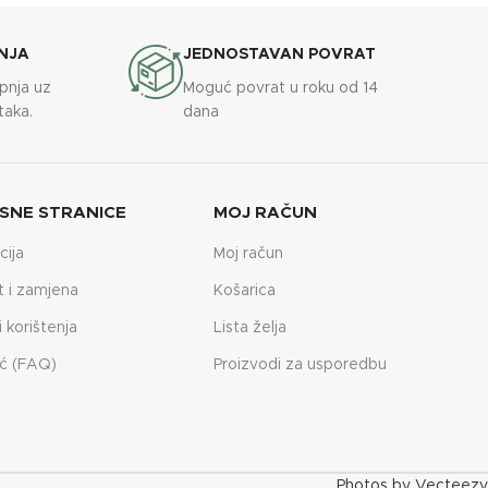
NJA
JEDNOSTAVAN POVRAT
upnja uz
Moguć povrat u roku od 14
taka.
dana
SNE STRANICE
MOJ RAČUN
cija
Moj račun
t i zamjena
Košarica
i korištenja
Lista želja
ć (FAQ)
Proizvodi za usporedbu
Photos by Vecteezy