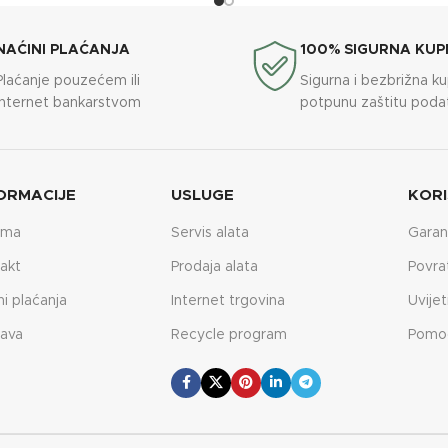
NAĆINI PLAĆANJA
100% SIGURNA KUP
Plaćanje pouzećem ili
Sigurna i bezbrižna k
internet bankarstvom
potpunu zaštitu poda
ORMACIJE
USLUGE
KORI
ama
Servis alata
Garan
akt
Prodaja alata
Povra
ni plaćanja
Internet trgovina
Uvijet
ava
Recycle program
Pomo