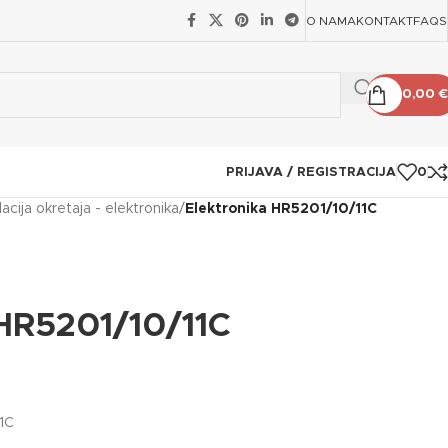
O NAMA
KONTAKT
FAQS
0,00
€
PRIJAVA / REGISTRACIJA
0
lacija okretaja - elektronika
/
Elektronika HR5201/10/11C
 HR5201/10/11C
11C