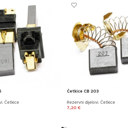
5
Četkice CB 203
vi
,
Četkice
Rezervni dijelovi
,
Četkice
7,20
€