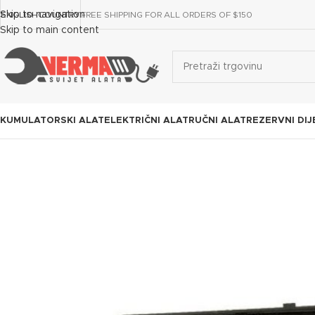
Skip to navigation
ENGLISH
COUNTRY
FREE SHIPPING FOR ALL ORDERS OF $150
Skip to main content
KUMULATORSKI ALAT
ELEKTRIČNI ALAT
RUČNI ALAT
REZERVNI DIJ