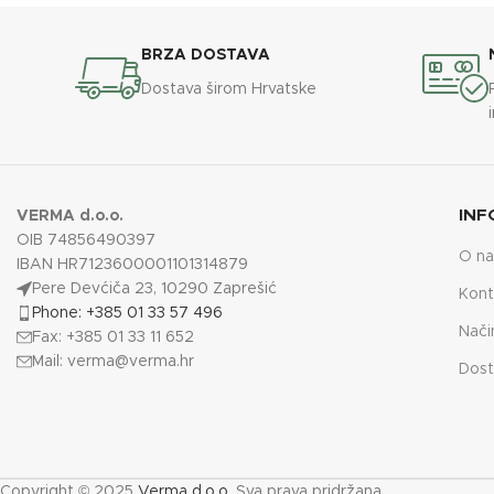
BRZA DOSTAVA
Dostava širom Hrvatske
INF
VERMA d.o.o.
OIB 74856490397
O n
IBAN HR7123600001101314879
Pere Devćiča 23, 10290 Zaprešić
Kont
Phone: +385 01 33 57 496
Nači
Fax: +385 01 33 11 652
Mail:
verma@verma.hr
Dost
Copyright © 2025
Verma d.o.o.
Sva prava pridržana.