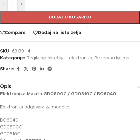
-
+
DODAJ U KOŠARICU
Compare
Dodaj na listu želja
SKU:
631391-4
Kategorije:
Regilacija okretaja - elektronika
,
Rezervni dijelovi
Share:
Opis
Elektronika Makita GD0800C / GD0810C / BO6040
Elektronika odgovara za modele:
BO6040
GD0800C
GD0810C