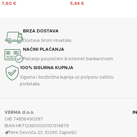
7,60
€
5,84
€
DODAJ U KOŠARICU
DODAJ U KOŠARICU
BRZA DOSTAVA
Dostava širom Hrvatske
NAĆINI PLAĆANJA
Plaćanje pouzećem ili internet bankarstvom
100% SIGURNA KUPNJA
Sigurna i bezbrižna kupnja uz potpunu zaštitu
podataka.
I
VERMA d.o.o.
OIB 74856490397
IBAN HR7123600001101314879
Pere Devćiča 23, 10290 Zaprešić