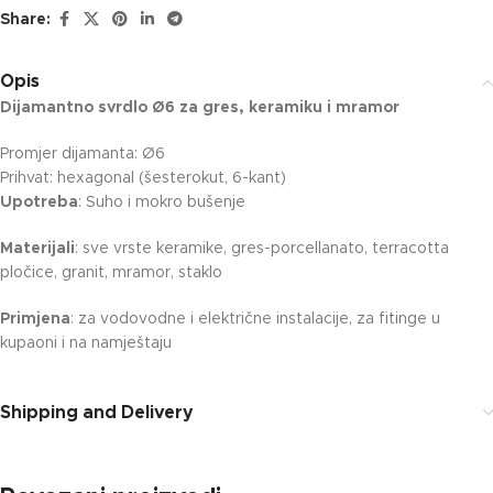
Share:
Opis
Dijamantno svrdlo Ø6 za gres, keramiku i mramor
Promjer dijamanta: Ø6
Prihvat: hexagonal (šesterokut, 6-kant)
Upotreba
: Suho i mokro bušenje
Materijali
: sve vrste keramike, gres-porcellanato, terracotta
pločice, granit, mramor, staklo
Primjena
: za vodovodne i električne instalacije, za fitinge u
kupaoni i na namještaju
Shipping and Delivery