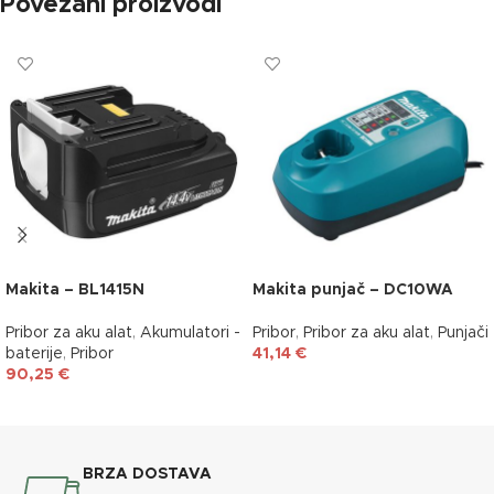
Povezani proizvodi
Makita – BL1415N
Makita punjač – DC10WA
Pribor za aku alat
,
Akumulatori -
Pribor
,
Pribor za aku alat
,
Punjači
baterije
,
Pribor
41,14
€
90,25
€
DODAJ U KOŠARICU
DODAJ U KOŠARICU
BRZA DOSTAVA