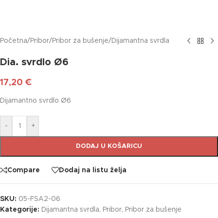
Početna
/
Pribor
/
Pribor za bušenje
/
Dijamantna svrdla
Dia. svrdlo Ø6
17,20
€
Dijamantno svrdlo Ø6
-
+
DODAJ U KOŠARICU
Compare
Dodaj na listu želja
SKU:
05-FSA2-06
Kategorije:
Dijamantna svrdla
,
Pribor
,
Pribor za bušenje