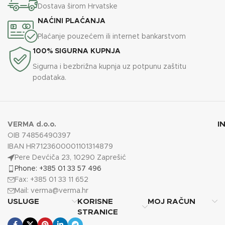
Dostava širom Hrvatske
NAĆINI PLAĆANJA
Plaćanje pouzećem ili internet bankarstvom
100% SIGURNA KUPNJA
Sigurna i bezbrižna kupnja uz potpunu zaštitu
podataka.
I
VERMA d.o.o.
OIB 74856490397
IBAN HR7123600001101314879
Pere Devćiča 23, 10290 Zaprešić
Phone: +385 01 33 57 496
Fax: +385 01 33 11 652
Mail:
verma@verma.hr
USLUGE
KORISNE
MOJ RAČUN
STRANICE