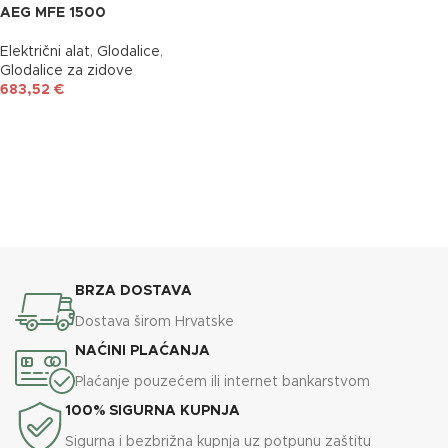
AEG MFE 1500
Električni alat
,
Glodalice
,
Glodalice za zidove
683,52
€
DODAJ U KOŠARICU
BRZA DOSTAVA
Dostava širom Hrvatske
NAĆINI PLAĆANJA
Plaćanje pouzećem ili internet bankarstvom
100% SIGURNA KUPNJA
Sigurna i bezbrižna kupnja uz potpunu zaštitu