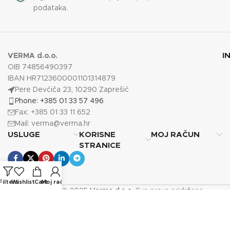
podataka.
I
VERMA d.o.o.
OIB 74856490397
IBAN HR7123600001101314879
Pere Devćiča 23, 10290 Zaprešić
Phone: +385 01 33 57 496
Fax: +385 01 33 11 652
Mail:
verma@verma.hr
USLUGE
KORISNE
MOJ RAČUN
STRANICE
Filters
Wishlist
Cart
Moj račun
Copyright © 2025
Verma d.o.o.
Sva prava pridržana.
Photos by Vecteezy