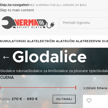
Skip to navigation
ENGLISH
COUNTRY
FREE SHIPPING FOR ALL ORDERS OF $150
Skip to main content
KUMULATORSKI ALAT
ELEKTRIČNI ALAT
RUČNI ALAT
REZERVNI DIJ
Glodalice
Glodalice rubova
Glodalice za lim
Glodalice za plosnate tiple
Glodali
CIJENA
Očisti filtere
Cijena:
270 €
—
690 €
FILTRIRAJ