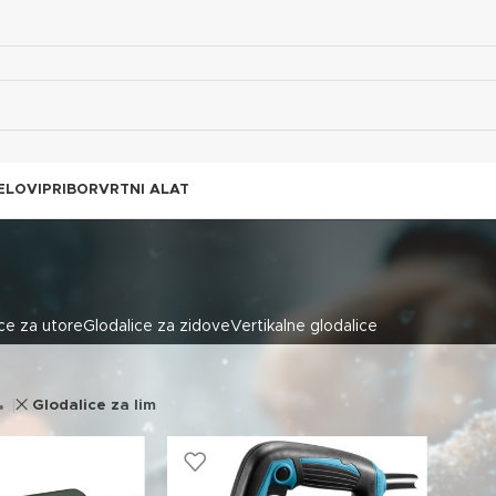
ELOVI
PRIBOR
VRTNI ALAT
ce za utore
Glodalice za zidove
Vertikalne glodalice
Glodalice za lim