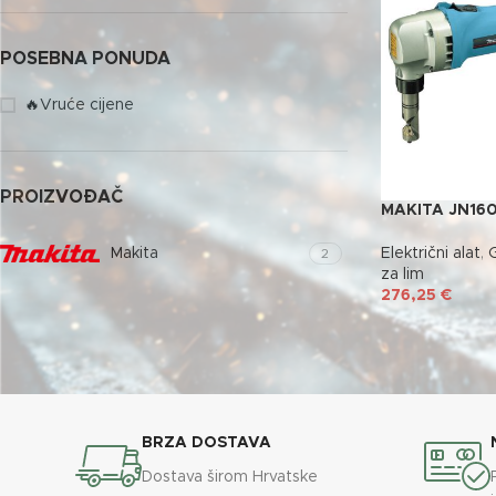
POSEBNA PONUDA
🔥Vruće cijene
PROIZVOĐAČ
MAKITA JN160
Makita
Električni alat
,
G
2
za lim
276,25
€
BRZA DOSTAVA
Dostava širom Hrvatske