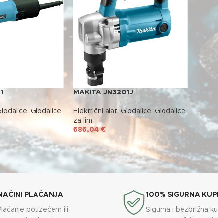
1
MAKITA JN3201J
lodalice
,
Glodalice
Električni alat
,
Glodalice
,
Glodalice
za lim
686,04
€
NAĆINI PLAĆANJA
100% SIGURNA KUP
Plaćanje pouzećem ili
Sigurna i bezbrižna k